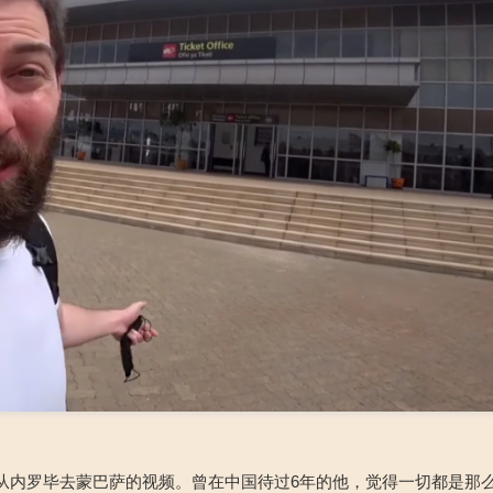
了坐火车从内罗毕去蒙巴萨的视频。曾在中国待过6年的他，觉得一切都是那