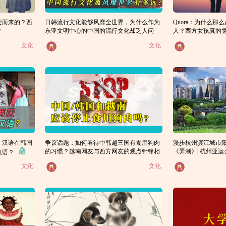
变而来的？西
日韩流行文化能够风靡全世界，为什么作为
Quora：为什么
？
东亚文明中心的中国的流行文化却乏人问
人？西方女孩真的
吗？
津？
文化
文化
，汉语在韩国
争议话题：如何看待中韩越三国有食用狗肉
漫步杭州滨江城市阳
的习惯？越南网友与西方网友的观点针锋相
《弄潮》| 杭州亚
汉语？
的城市，中国的创
对
文化
文化