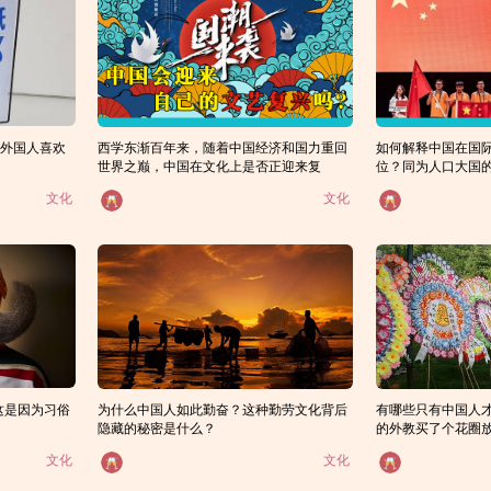
么外国人喜欢
西学东渐百年来，随着中国经济和国力重回
如何解释中国在国
世界之巅，中国在文化上是否正迎来复
位？同为人口大国
兴？
糕？
文化
文化
这是因为习俗
为什么中国人如此勤奋？这种勤劳文化背后
有哪些只有中国人
隐藏的秘密是什么？
的外教买了个花圈放
文化
文化