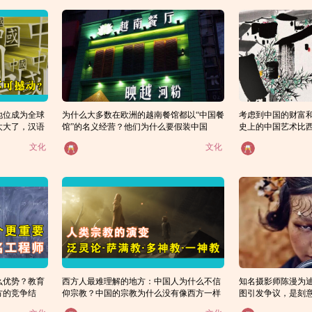
地位成为全球
为什么大多数在欧洲的越南餐馆都以“中国餐
考虑到中国的财富
太大了，汉语
馆”的名义经营？他们为什么要假装中国
史上的中国艺术比
人？
素
文化
文化
么优势？教育
西方人最难理解的地方：中国人为什么不信
知名摄影师陈漫为
方的竞争结
仰宗教？中国的宗教为什么没有像西方一样
图引发争议，是刻
感？
演变为一神教？