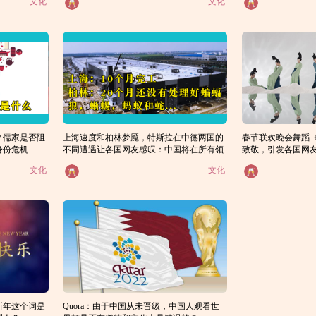
文化
文化
？儒家是否阻
上海速度和柏林梦魇，特斯拉在中德两国的
春节联欢晚会舞蹈
身份危机
不同遭遇让各国网友感叹：中国将在所有领
致敬，引发各国网
域击败西方
文化
文化
新年这个词是
Quora：由于中国从未晋级，中国人观看世