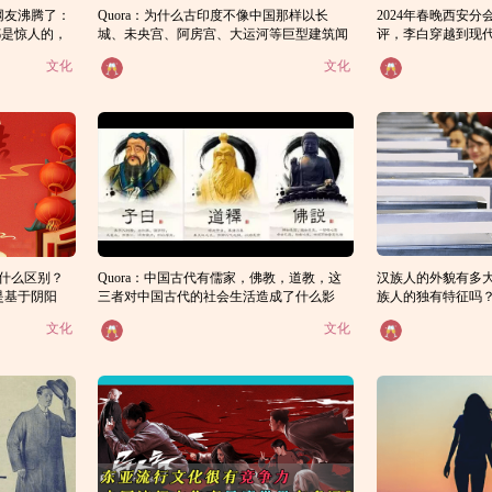
网友沸腾了：
Quora：为什么古印度不像中国那样以长
2024年春晚西安
都是惊人的，
城、未央宫、阿房宫、大运河等巨型建筑闻
评，李白穿越到现
难过
名于世？是因为印度人比较穷，还是因为他
文化
文化
们的政治分裂？
有什么区别？
Quora：中国古代有儒家，佛教，道教，这
汉族人的外貌有多
是基于阴阳
三者对中国古代的社会生活造成了什么影
族人的独有特征吗
响？
的外貌差别大吗？
文化
文化