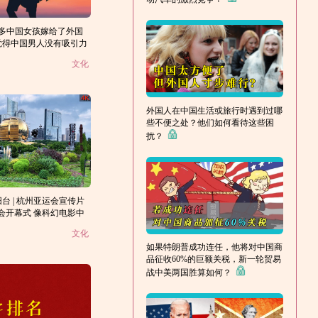
那么多中国女孩嫁给了外国
觉得中国男人没有吸引力
文化
外国人在中国生活或旅行时遇到过哪
些不便之处？他们如何看待这些困
扰？
台 | 杭州亚运会宣传片
运会开幕式 像科幻电影中
意从来不会让观众失望
文化
如果特朗普成功连任，他将对中国商
品征收60%的巨额关税，新一轮贸易
战中美两国胜算如何？