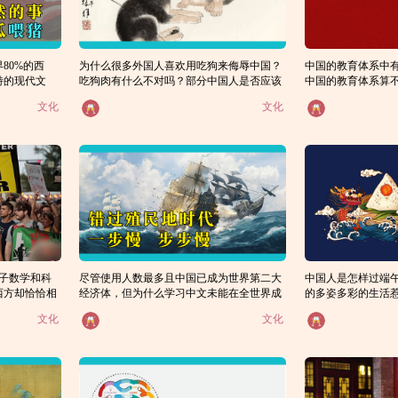
80%的西
为什么很多外国人喜欢用吃狗来侮辱中国？
中国的教育体系中
特的现代文
吃狗肉有什么不对吗？部分中国人是否应该
中国的教育体系算
一种忌讳？
系？
放弃这一食物偏好？
文化
文化
孩子数学和科
尽管使用人数最多且中国已成为世界第二大
中国人是怎样过端
西方却恰恰相
经济体，但为什么学习中文未能在全世界成
的多姿多彩的生活
为潮流？中文永远无法取代英语的地位
文化
文化
吗？