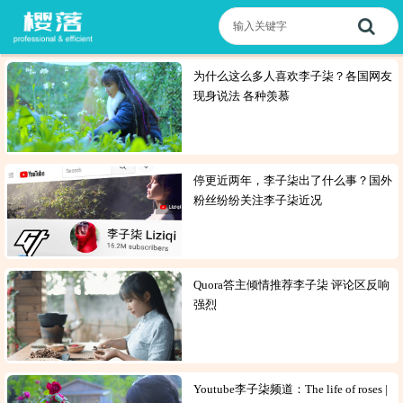
为什么这么多人喜欢李子柒？各国网友
现身说法 各种羡慕
停更近两年，李子柒出了什么事？国外
粉丝纷纷关注李子柒近况
Quora答主倾情推荐李子柒 评论区反响
强烈
Youtube李子柒频道：The life of roses |