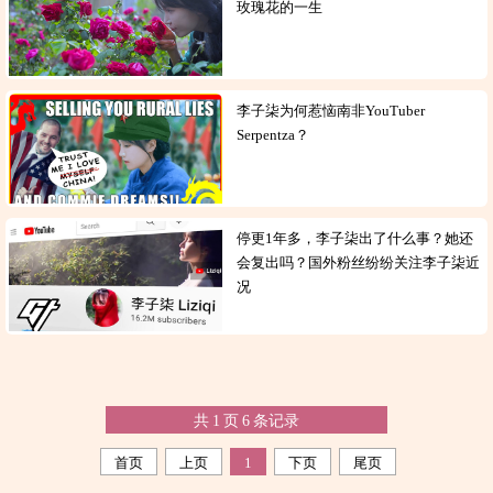
玫瑰花的一生
李子柒为何惹恼南非YouTuber
Serpentza？
停更1年多，李子柒出了什么事？她还
会复出吗？国外粉丝纷纷关注李子柒近
况
共
1
页
6
条记录
首页
上页
1
下页
尾页