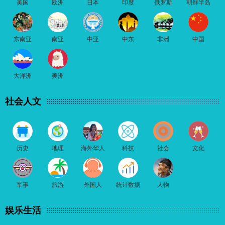
美国
欧洲
日本
印度
俄罗斯
朝鲜半岛
东南亚
南亚
中亚
中东
非洲
中国
大洋洲
美洲
社会人文
历史
地理
海外华人
科技
社会
文化
军事
旅游
外国人
统计数据
人物
娱乐生活