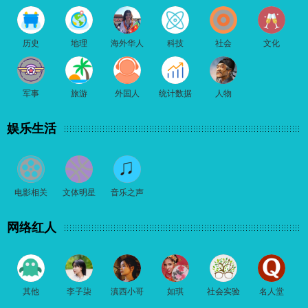
历史
地理
海外华人
科技
社会
文化
军事
旅游
外国人
统计数据
人物
娱乐生活
电影相关
文体明星
音乐之声
网络红人
其他
李子柒
滇西小哥
如琪
社会实验
名人堂