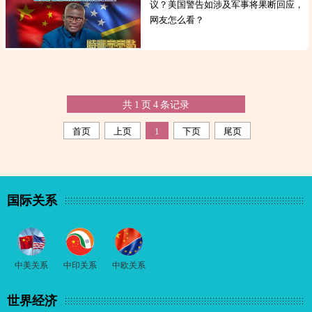
议？美国警告如涉及军事将果断回应，
网友怎么看？
共
1
页
4
条记录
首页
上页
1
下页
尾页
国际关系
中美关系
中印关系
中欧关系
世界经济