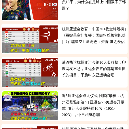
负13平，为什么在足球上中国赢不了韩
国？
杭州亚运会收官：中国201枚金牌屠榜 |
《吞噬星空》复播：国际粉丝翘首以盼
| 《吞噬星空》新角色：姬青-洪之爱侣
油管热议杭州亚运会第10天奖牌榜：印
度网友不忿，亚运会设置的都是东亚擅
长的项目，干脆叫东亚运动会吧
近5届亚运会点火仪式中哪家最棒，杭
州还是雅加达？| 亚运会VS美运会开幕
式 | 亚运会金牌榜前10名（1951-
2023），中日相继称霸