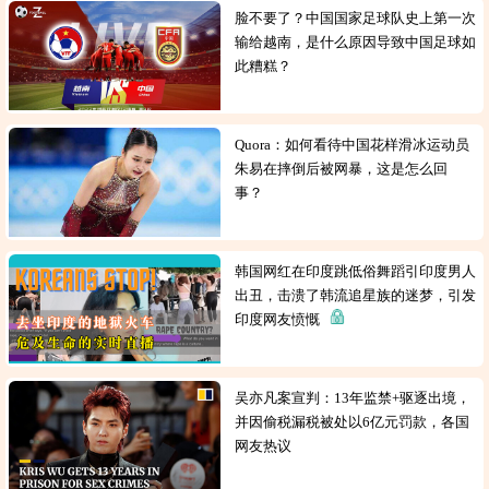
脸不要了？中国国家足球队史上第一次
输给越南，是什么原因导致中国足球如
此糟糕？
Quora：如何看待中国花样滑冰运动员
朱易在摔倒后被网暴，这是怎么回
事？
韩国网红在印度跳低俗舞蹈引印度男人
出丑，击溃了韩流追星族的迷梦，引发
印度网友愤慨
吴亦凡案宣判：13年监禁+驱逐出境，
并因偷税漏税被处以6亿元罚款，各国
网友热议