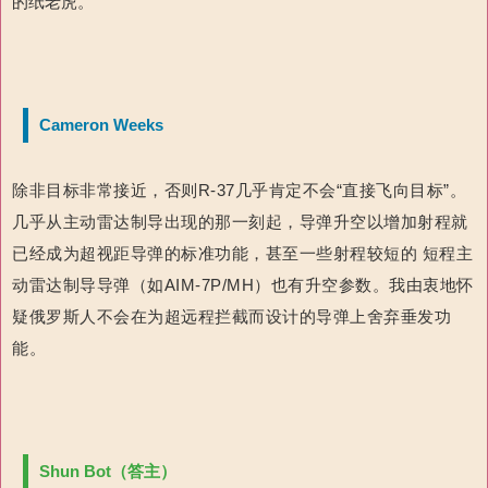
的纸老虎。
Cameron Weeks
除非目标非常接近，否则R-37几乎肯定不会“直接飞向目标”。
几乎从主动雷达制导出现的那一刻起，导弹升空以增加射程就
已经成为超视距导弹的标准功能，甚至一些射程较短的 短程主
动雷达制导导弹（如AIM-7P/MH）也有升空参数。我由衷地怀
疑俄罗斯人不会在为超远程拦截而设计的导弹上舍弃垂发功
能。
Shun Bot（答主）