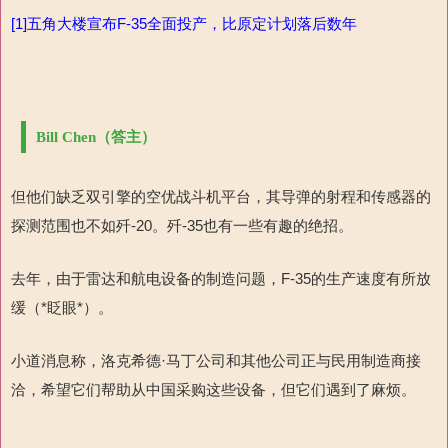
[1]
五角大楼宣布
F-35
全面投产，比原定计划落后数年
Bill Chen（答主）
但他们缺乏双引擎的空优战斗机平台，其导弹的射程和传感器的
探测范围也
不如歼
-20
。歼
-35
也有一些有趣的
绝招。
去年，由于雷达和航电设备的制造问题，
F-35
的生产速度有所放
缓（
*
眨眼
*
）。
小道消息称，
洛克希德·马丁公司
和其他公司正与民用制造商接
洽，希望它们帮助从中国采购这些设备，但它们遇到了麻烦。