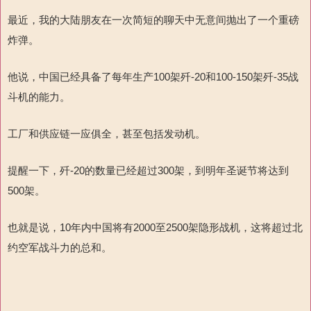
最近，我的大陆朋友在一次简短的聊天中无意间抛出了一个重磅
炸弹。
他说，中国已经具备了每年生产
100
架歼
-20
和
100-150
架歼
-35
战
斗机的能力。
工厂和供应链一应俱全，甚至包括发动机。
提醒一下，歼
-20
的数量已经超过
300
架，到明年圣诞节将达到
500
架。
也就是说，
10
年内
中国
将有
2000
至
2500
架隐形战机，这将超过北
约空军战斗力的总和。