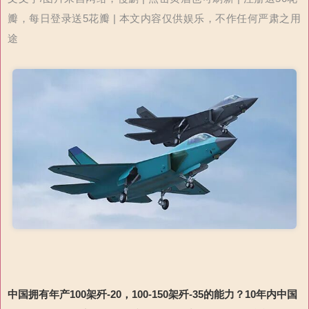
瓣，每日登录送5花瓣 | 本文内容仅供娱乐，不作任何严肃之用
途
中国拥有年产
100
架歼
-20
，
100-150
架歼
-35
的能力？
10
年内
中国