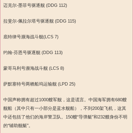
迈克尔-墨菲号驱逐舰 (DDG 112)
拉斐尔-佩拉尔塔号驱逐舰 (DDG 115)
底特律号濒海战斗舰(LCS 7)
约翰-芬恩号驱逐舰 (DDG 113)
蒙哥马利号濒海战斗舰 (LCS 8)
萨默塞特号两栖船坞运输舰 (LPD 25)
中国声称拥有超过1000艘军舰，这是谎言。中国海军拥有680艘
舰船（其中只有一小部分是蓝水舰船），不到200架飞机，这其
中还包括了他们的海岸警卫队。150艘“导弹艇”和232艘身份不明
的“辅助舰艇”。