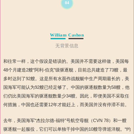
04
William Cashon
无背景信息
和往常一样，这个假设是错误的。美国并不需要这样做，美国每
48个月建造2艘“阿利-伯克”级驱逐舰，目前总共建造了73艘，最
多时达到了92艘。这是所有水面作战舰艇中生产周期最长的，美
国海军可能认为92艘已经足够了。中国的驱逐舰数量为58艘，他
们仍比美国海军的驱逐舰数量少34艘。因此，即便美国不采取任
何措施，中国也还需要12年才能赶上，而美国并没有停滞不前。
去年，美国海军“杰拉尔德-福特”号航空母舰（CVN 78）和一艘
驱逐舰一起服役，它们可以单独干掉中国的10艘导弹巡洋舰。“约