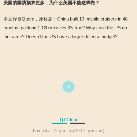
美国的国防预算更多，为什么美国不能这样做？
本文译自Quora，原标题：China built 10 missile cruisers in 48
months, packing 1,120 missiles.It's true? Why can't the US do
the same? Doesn't the US have a larger defense budget?
01
Qi Chen
Electrical Engineer (2017–present)