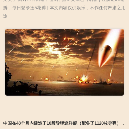
瓣，每日登录送5花瓣 | 本文内容仅供娱乐，不作任何严肃之用
途
中国在48个月内建造了10艘导弹巡洋舰
（
配备
了1120枚导弹
），