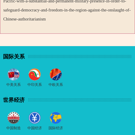
Pacific-with-a-substantial-and-permanent-military-presence-in-order-to-
safeguard-democracy-and-freedom-in-the-region-against-the-onslaught-of-
Chinese-authoritarianism
国际关系
中美关系
中印关系
中欧关系
世界经济
中国制造
中国经济
国际经济