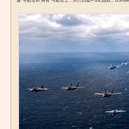
森”号航母和“林肯”号航母上，共计20架F-35C战机，