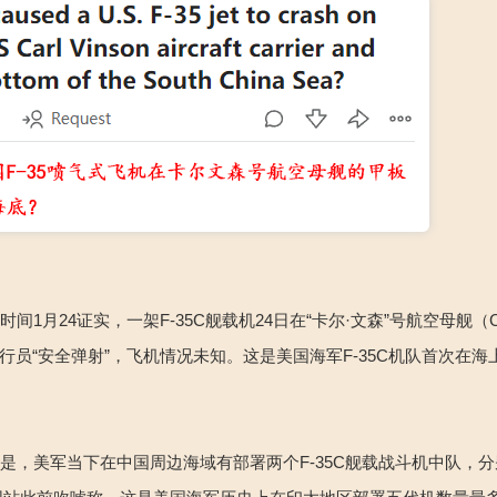
间1月24证实，一架F-35C舰载机24日在“卡尔·文森”号航空母舰（C
飞行员“安全弹射”，飞机情况未知。这是美国海军F-35C机队首次在
是，美军当下在中国周边海域有部署两个F-35C舰载战斗机中队，分