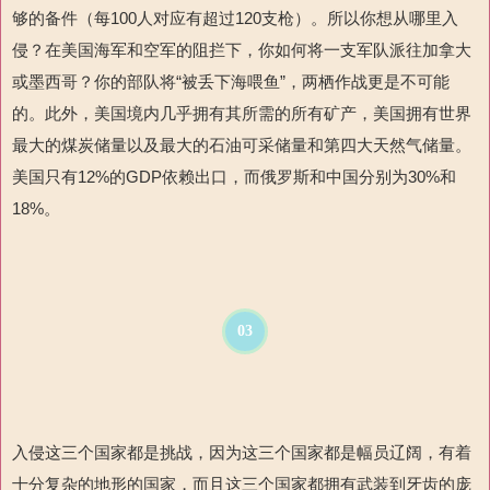
够的备件（每
100
人
对应有
超过
120
支
枪）。所以你想从哪里入
侵？在美国海军和空军的阻拦下，你如何将一支军队派往加拿大
或墨西哥？你的部队将“被丢下海喂鱼”，两栖作战更是不可能
的。此外，美国境内几乎拥有其所需的所有矿产，美国拥有世界
最大的煤炭储量以及最大的石油可采储量和第四大天然气储量。
美国
只有
12%
的
GDP
依赖出口，而俄罗斯和中国分别为
30%
和
18%
。
03
入侵这三个国家都是挑战，因为这三个国家都是幅员辽阔，有着
十分复杂的地形的国家，而且这三个国家都拥有武装到牙齿的庞