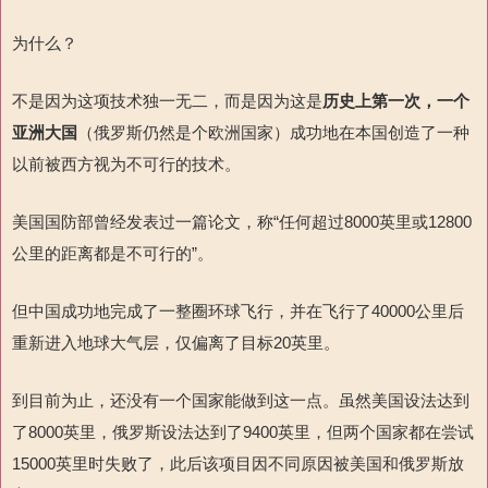
为什么？
不是因为这项技术独一无二，而是因为这是
历史上第一次，一个
亚洲大国
（俄罗斯仍然是个欧洲国家）成功地在本国创造了一种
以前被西方视为不可行的技术。
美国国防部曾经发表过
一篇论文，称“任何超过
8000
英里或
12800
公里的距离都是不可行的”
。
但中国成功地完成了一整圈环球飞行，并在飞行了
40000
公里
后
重新进入地球大气层，仅偏离了目标
20
英里
。
到目前为止，还没有一个国家能做到这一点。虽然美国设法达到
了
8000
英里，俄罗斯设法达到
了
9400
英里，但两个国家都在尝试
15000
英里时失败了，此后该项目因不同原因被美国和俄罗斯放