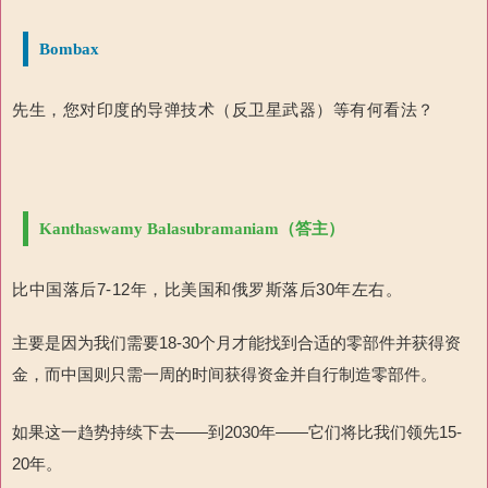
Bombax
先生，您对印度的导弹技术（反卫星武器）等有何看法？
Kanthaswamy Balasubramaniam（答主）
比中国落后
7-12
年，比美国和俄罗斯落后
30
年左右
。
主要是因为我们需要
18-30
个月才能找到合适的
零部件并获得资
金，而中国则只需一周的时间获得资金并自行制造零部件。
如果这一趋势持续下去——到
2030
年——
它
们将比我们领先
15-
20
年
。