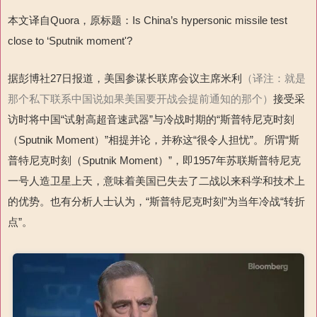
本文译自
Quora
，原标题：
Is China
’
s hypersonic missile test
close to
‘
Sputnik moment'?
据彭博社
27
日报道，美国参谋长联席会议主席米利
（译注：就是
那个私下联系中国说如果美国要开战会提前通知的那个）
接受采
访时将中国“试射高超音速武器”与冷战时期的“斯普特尼克时刻
（
Sputnik Moment
）”相提并论，并称这“很令人担忧”。所谓“斯
普特尼克时刻（
Sputnik Moment
）”，即
1957
年苏联斯普特尼克
一号人造卫星上天，意味着美国已失去了二战以来科学和技术上
的优势。也有分析人士认为，“斯普特尼克时刻”为当年冷战“转折
点”。