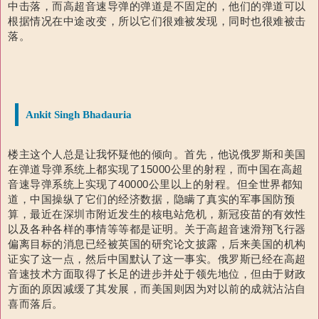
中击落，而高超音速导弹的弹道是不固定的，他们的弹道可以
根据情况在中途改变，所以它们很难被发现，同时也很难被击
落。
Ankit Singh Bhadauria
楼主这个人总是让我怀疑他的倾向。
首先，他说
俄罗斯和美国
在弹道导弹系统上都实现了
15000
公里
的射程
，而中国在高超
音速导弹系统上实现了
40000
公里以上
的射程。
但全世界都知
道，中国操纵了它们的经济数据，隐瞒了真实的军事国防预
算，最近在深圳市附近发生的核电站危机，新冠疫苗的有效性
以及各种各样的事情等等都是证明。
关于高超音速滑翔飞行器
偏离目标的消息已经被英国的研究论文披露，后来美国的机构
证实了这一点，然后中国默认了这一事实。
俄罗斯已经在高超
音速技术方面取得了长足的进步并处于领先地位，但由于财政
方面的原因减缓了其发展，而美国则因为对以前的成就沾沾自
喜而落后。