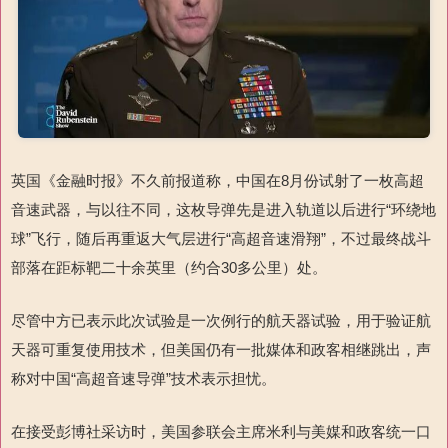
英国《金融时报》不久前报道称，中国在
8
月份试射了一枚高超
音速武器，与以往不同，这枚导弹先是进入轨道以后进行“环绕地
球”飞行，随后再重返大气层进行“高超音速滑翔”，不过最终战斗
部落在距标靶二十余英里（约合
30
多公里）处。
尽管中方已表示此次试验是一次例行的航天器试验，用于验证航
天器可重复使用技术，但美国仍有一批媒体和政客相继跳出，声
称对中国“高超音速导弹”技术表示担忧。
在接受彭博社采访时，美国参联会主席米利与美媒和政客统一口