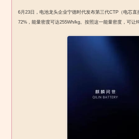
6
月
23
日，电池龙头企业宁德时代发布第三代
CTP
（电芯直
72%
，能量密度可达
255Wh/kg
。按照这一能量密度，可让