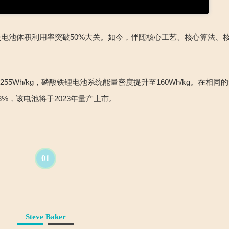
使电池体积利用率突破
50%
大关。如今，伴随核心工艺、核心算法、
至
255Wh/kg
，磷酸铁锂电池系统能量密度提升至
160Wh/kg
。在相同的
3%
，该电池将于
2023
年量产上市。
01
Steve Baker