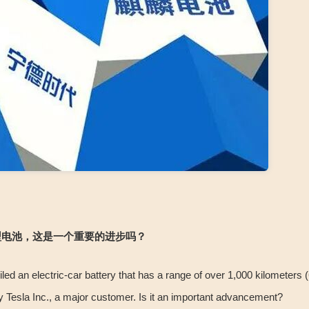
型电池，这是一个重要的进步吗？
ed an electric-car battery that has a range of over 1,000 kilometers 
 Tesla Inc., a major customer. Is it an important advancement?