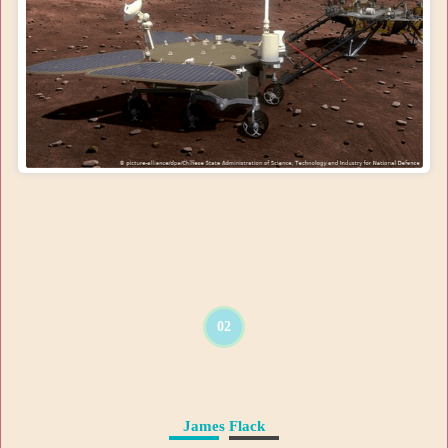
02
James Flack