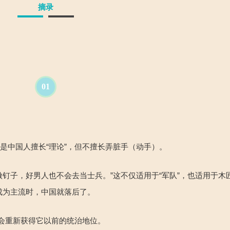
摘录
01
是中国人擅长“理论”，但不擅长弄脏手
（动手）。
做钉子，好男人也不会去当
士兵。”这不仅适用于“军队”，
也适用于木
用成为主流时，中国就落后了。
会重新获得
它以前的统治地位。