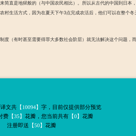
看来简直是地狱般的（与中国农民相比）
。所以从古代的中国到日本
和农村生活方式，因为在夏天下午
3
点完成农活后，他们可以在整个冬
个制度（有时甚至需要得罪大多数社会阶层）就无法解决这个问题，
篇译文共
【10094】
字，目前仅提供部分预览
付费
【35】
花瓣，您当前共有
【0】
花瓣
注册即送
【50】
花瓣