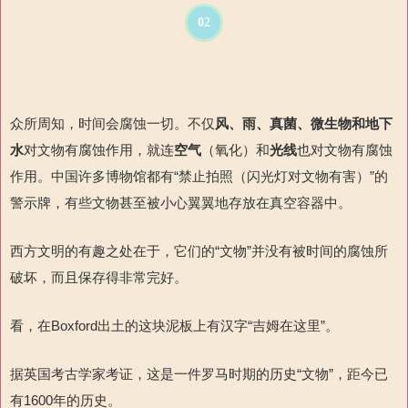
02
众所周知，时间会腐蚀一切。不仅
风、雨、真菌、微生物和地下
水
对文物有腐蚀作用，就连
空气
（氧化）和
光线
也对文物有腐蚀
作用。中国许多博物馆都有“禁止拍照（闪光灯对文物有害）”的
警示牌，有些文物甚至被小心翼翼地存放在真空容器中。
西方文明的有趣之处在于，
它们的“
文物”并没有被时间的腐蚀所
破坏，而且保存得非常完好。
看，在
Boxford
出土的这块泥板上有汉字
“吉姆在这里”。
据英国考古学家考证，这是一件罗马时期的历史“文物”
，距今已
有
1600
年的历史。