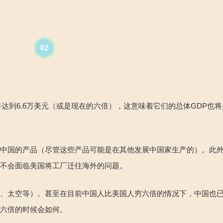
02
将达到
6.6
万美元
（或是现在的六倍），这意味着它
们的总体
GDP
也将
用中国的产品（尽管这些产品可能是在其他发展中国家生产的）。此
就不会面临美国将工厂迁往海外的问题。
事、太空等）。甚至在目前中国人比美国人穷六倍的情况下，中国也
裕六倍的时候会如何。