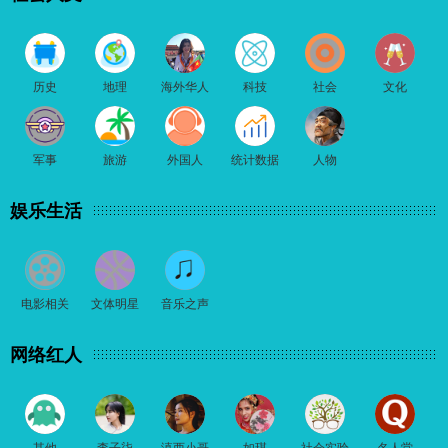
历史
地理
海外华人
科技
社会
文化
军事
旅游
外国人
统计数据
人物
娱乐生活
电影相关
文体明星
音乐之声
网络红人
其他
李子柒
滇西小哥
如琪
社会实验
名人堂