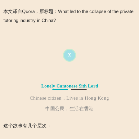
本文译自Quora，原标题：What led to the collapse of the private
tutoring industry in China?
X
Lonely Cantonese Sith Lord
Chinese citizen，Lives in Hong Kong
中国公民，生活在香港
这个故事有几个层次：