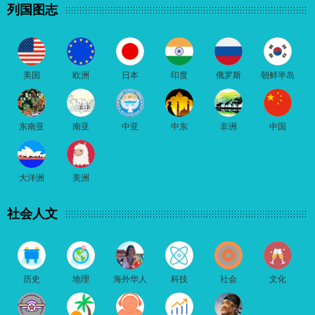
列国图志
美国
欧洲
日本
印度
俄罗斯
朝鲜半岛
东南亚
南亚
中亚
中东
非洲
中国
大洋洲
美洲
社会人文
历史
地理
海外华人
科技
社会
文化