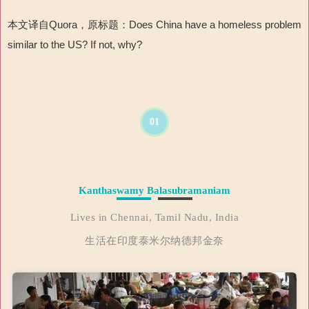
本文译自Quora，原标题：Does China have a homeless problem
similar to the US? If not, why?
01
Kanthaswamy Balasubramaniam
Lives in Chennai, Tamil Nadu, India
生活在印度泰米尔纳德邦金奈