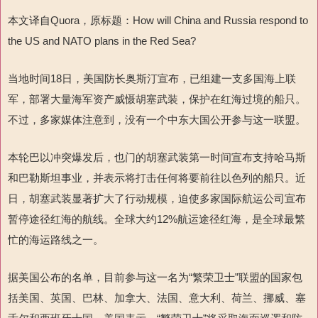
本文译自
Quora
，原标题：
How will China and Russia respond to
the US and NATO plans in the Red Sea?
当地时间
18
日，美国防长奥斯汀宣布，已组建一支多国海上联
军，部署大量海军资产威慑胡塞武装，保护在红海过境的船只。
不过，多家媒体注意到，没有一个中东大国公开参与这一联盟。
本轮巴以冲突爆发后，也门的胡塞武装第一时间宣布支持哈马斯
和巴勒斯坦事业，并表示将打击任何将要前往以色列的船只。近
日，胡塞武装显著扩大了行动规模，迫使多家国际航运公司宣布
暂停途径红海的航线。全球大约
12%
航运途径红海，是全球最繁
忙的海运路线之一。
据美国公布的名单，目前参与这一名为“繁荣卫士”联盟的国家包
括美国、英国、巴林、加拿大、法国、意大利、荷兰、挪威、塞