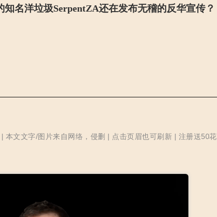
e上的知名洋垃圾SerpentZA还在发布无稽的反华宣传？
本文文字/图片来自网络，侵删 | 点击页眉也可刷新 | 注册送50