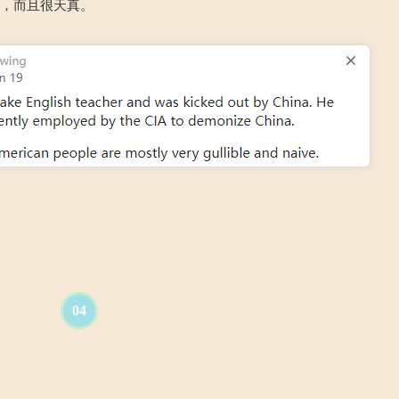
骗，而且很天真。
04