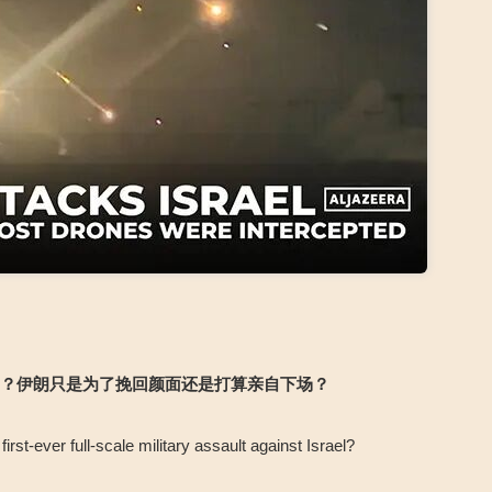
吗？伊朗只是为了挽回颜面还是打算亲自下场？
irst-ever full-scale military assault against Israel?