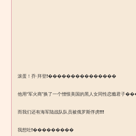
滚蛋！乔·拜登❗️���������������
他用“军火商”换了一个憎恨美国的黑人女同性恋瘾君子�
而我们还有海军陆战队队员被俄罗斯俘虏❗️❗️❗️
我想吐❗️���������