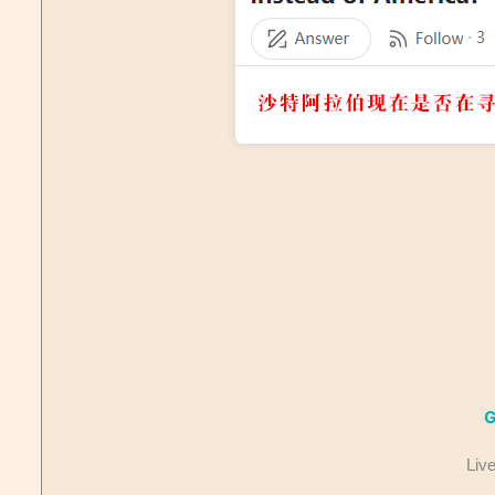
G
Liv