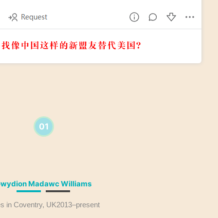
01
wydion Madawc Williams
es in Coventry, UK2013–present