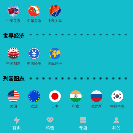
中美关系
中印关系
中欧关系
世界经济
中国制造
中国经济
国际经济
列国图志
美国
欧洲
日本
印度
俄罗斯
朝鲜半岛
首页
精选
专题
我的
东南亚
南亚
中亚
中东
非洲
中国