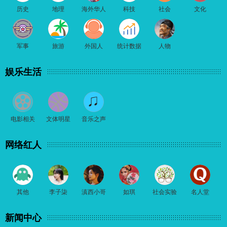
历史
地理
海外华人
科技
社会
文化
军事
旅游
外国人
统计数据
人物
娱乐生活
电影相关
文体明星
音乐之声
网络红人
其他
李子柒
滇西小哥
如琪
社会实验
名人堂
新闻中心