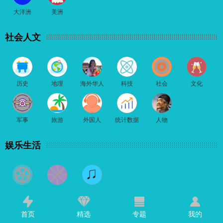
大洋洲
美洲
社会人文
历史
地理
海外华人
科技
社会
文化
军事
旅游
外国人
统计数据
人物
娱乐生活
电影相关
文体明星
音乐之声
首页
精选
专题
我的
网络红人