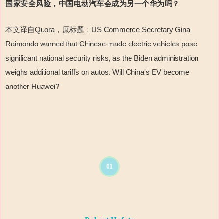
国家安全风险
，
中国电动汽车会成为另一个华为吗？
本文译自Quora，原标题：US Commerce Secretary Gina
Raimondo warned that Chinese-made electric vehicles pose
significant national security risks, as the Biden administration
weighs additional tariffs on autos. Will China's EV become
another Huawei?
01