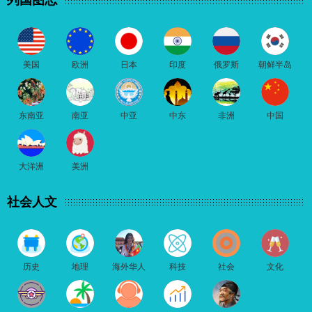
列国图志
美国
欧洲
日本
印度
俄罗斯
朝鲜半岛
东南亚
南亚
中亚
中东
非洲
中国
大洋洲
美洲
社会人文
历史
地理
海外华人
科技
社会
文化