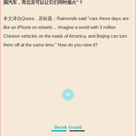
国汽车，而北京可以让它们同时熄火”？
本文译自
Quora
，原标题：
Raimondo said "cars these days are
like an iPhone on wheels
…
Imagine a world with 3 million
Chinese vehicles on the roads of America, and Beijing can turn
them off at the same time." How do you view it?
01
Derek Gould