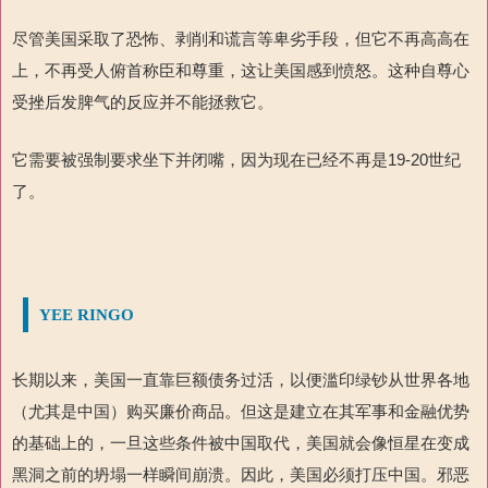
尽管美国采取了恐怖、剥削和谎言等卑劣手段，但它不再高高在
上，不再受人俯首称臣和尊重，这让美国感到愤怒。这种自尊心
受挫后发脾气的反应并不能拯救它。
它需要被强制要求坐下并闭嘴，因为现在已经不再是
19-20
世纪
了。
YEE RINGO
长期以来，美国一直靠巨额债务过活，以便滥印绿钞从世界各地
（尤其是中国）购买廉价商品。但这是建立在其军事和金融优势
的基础上的，一旦这些条件被中国取代，美国就会像恒星在变成
黑洞之前的坍塌一样瞬间崩溃。因此，美国必须打压中国。邪恶