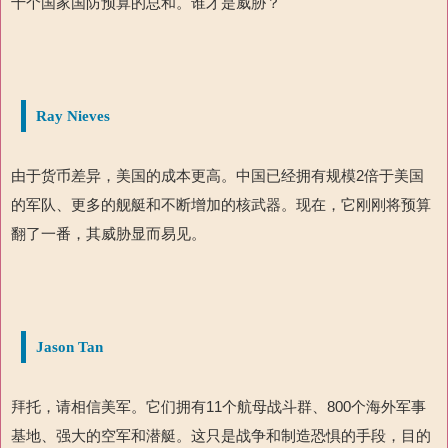
十个国家国防预算的总和。谁才是威胁？
Ray Nieves
由于货币差异，美国的成本更高。中国已经拥有规模
2
倍于美国
的军队、更多的舰艇和不断增
加的核武器。现在，它刚刚将预算
翻了一番，其威胁显而易见。
Jason Tan
拜托，请相信美军。它们拥有
11
个航母
战斗
群、
800
个海外
军事
基地、强大的空军和潜艇。这只是战争和制造恐惧的手段，目的