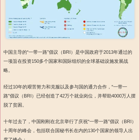
中国主导的“一带一路”
倡议（
BRI
）是中国政府于
2013
年通过的
一项旨在投资
150
多个国家和国际组织
的全球基础设施发展战
略。
经过
10
年的艰苦努力和克服以及参与国的通力合作，
“一带一
路”
倡议（
BRI
）已经创造了
42
万个就业岗位，并帮助
4000
万人摆
脱了贫困。
十年过去了，中国刚刚在北京举行了庆祝“一带一路”
倡议（
BRI
）
十周年的峰会，包括联合国秘书长在内的
130
个国家的领导人出
席了峰会：