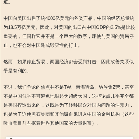
道。
中国向美国出售了
约
4000
亿美元的各类产品
，
中国的经济总量约
为
18.5
万亿美元。因此，
对美国的出口占中国
GDP
的
2.5%
是比较
重要的，但同样
它并不是一个巨大的数字，即使与美国的贸易停
止，也不会对中国造成毁灭性的打击。
然而，如果停止贸易，两国经济都会受到打击，因此改善关系似
乎是有利的。
不过，我们争论的焦点并不是
TW
、南海诸岛、
W
族
集
Z
营，甚至
不是中国似乎不可避免地崛起为超级大国，这些论点几乎完全都
是美国捏造出来的，这既是为了转移民众对国内问题的注意力，
也是为了迫使黑石集团和其他吸血鬼进入中国的金融机构（这些
吸血鬼目前占据着世界其他国家的大量财富）。