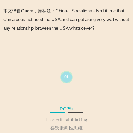
本文译自
Quora
，原标题：
China-US relations - Isn't it true that
China does not need the USA and can get along very well without
any relationship between the USA whatsoever?
01
PC Yu
Like critical thinking
喜欢批判性思维