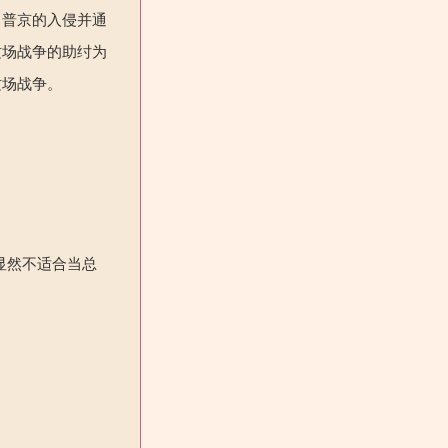
了普京的入侵并通
这场战争的助纣为
这场战争。
显然不适合当总