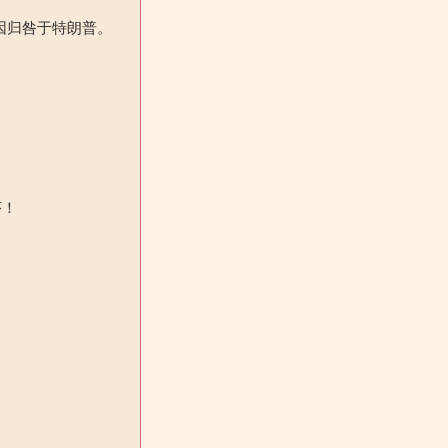
因归咎于特朗普。
序！