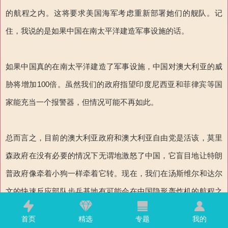
的航程之内。这将要求美国海军考虑重新部署她们的舰队。记
住，我说的是如果中国在南太平洋建造军事设施的话。
如果中国真的在南太平洋建造了军事设施，中国对澳大利亚的威
胁将增加100倍。虽然我们的政府指望印度尼西亚和菲律宾等国
家能充当一个报警器，但情况可能不再如此。
总而言之，目前的澳大利亚政府和澳大利亚自由党是活该，莫里
森政府在没有必要的情况下无谓地激怒了中国，它盲目地让特朗
普政府像牵着小狗一样牵着它转。现在，我们在汤斯维尔和达尔
文的快速反应部队步兵基地有可能会在中国隐形轰炸机的航程之
内。我们应该和中国讲和，和美国说再见。我们一开始就不应该
首页
精选
专题
我的
跳上美国愚蠢的马车，看看它现在把我们带到哪里去了！！