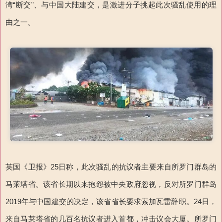
湾“断交”、与中国大陆建交，是激进分子挑起此次骚乱使用的理
由之一。
英国《卫报》25日称，此次骚乱的抗议者主要来自所罗门群岛的
马莱塔省。该省长期以来抱怨被中央政府忽视，反对所罗门群岛
2019年与中国建交的决定，该省省长要求索加瓦雷辞职。24日，
来自马莱塔省的几百名抗议者进入首都，冲击议会大厦。所罗门