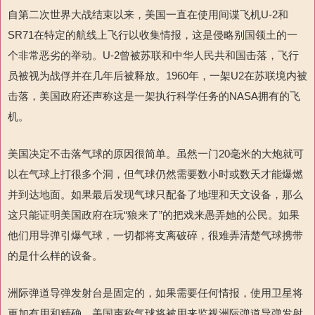
自第二次世界大战结束以来，美国一直在使用间谍飞机U-2和
SR71在特定的航线上飞行以收集情报，这是侵略别国领土的一
个非常恶劣的举动。U-2曾被苏联和中华人民共和国击落，飞行
员被视为战俘并在几年后被释放。1960年，一架U2在苏联境内被
击落，美国政府还声称这是一架执行科学任务的NASA拥有的飞
机。
美国决定不击落气球的原因很简单。虽然一门20毫米的大炮就可
以在气球上打很多个洞，但气球仍然需要数小时或数天才能爆燃
并到达地面。如果最后发现气球只配备了地理和天文设备，那么
这只能证明美国政府在玩“狼来了”的把戏来愚弄她的公民。如果
他们用导弹引爆气球，一切都将支离破碎，很难弄清楚气球携带
的是什么样的设备。
洲际弹道导弹发射台是固定的，如果需要任何情报，使用卫星将
更加有用和精确。美国声称气球将被用来监视洲际弹道导弹发射