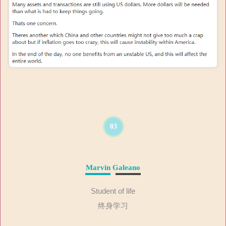
03
Marvin Galeano
Student of life
终身学习