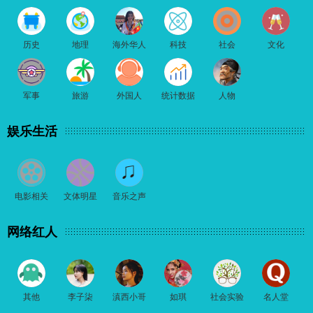
历史
地理
海外华人
科技
社会
文化
军事
旅游
外国人
统计数据
人物
娱乐生活
电影相关
文体明星
音乐之声
网络红人
其他
李子柒
滇西小哥
如琪
社会实验
名人堂