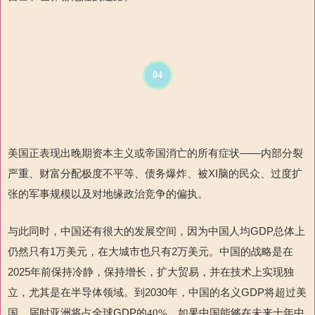
04
美国正表现出晚期资本主义或帝国消亡的所有症状——内部分裂
严重、财富分配极度不平等、债务爆炸、被
XI
脑的民众、过度扩
张的军事规模以及对地缘政治竞争的偏执。
与此同时，中国还有很大的发展空间，因为中国人均
GDP
总体上
仍然只有
1
万美元，在大城市也只有
2
万美元。中国的战略是在
2025
年前保持冷静，保持增长，扩大贸易，并在技术上实现独
立，尤其是在半导体领域。到
2030
年，中国的名义
GDP
将超过美
国，届时亚洲将占全球
GDP
的
。如果中国能够在未来十年中
40%