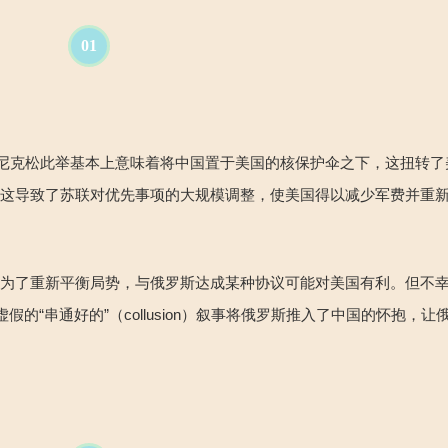
01
尼克松此举基本上意味着将中国置于美国的核保护伞之下，这扭转了
。这导致了苏联对优先事项的大规模调整，使美国得以减少军费并重
么为了重新平衡局势，与俄罗斯达成某种协议可能对美国有利。但
不
虚假的“
串通好的”
（
collusion
）
叙事将俄罗斯推入了中国的怀抱，让