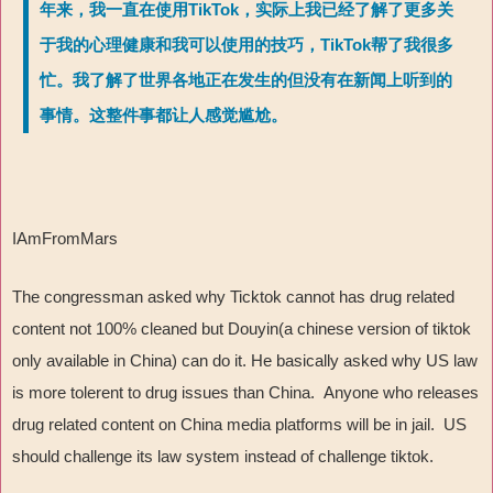
年来，我一直在使用TikTok，实际上我已经了解了更多关
于我的心理健康和我可以使用的技巧，TikTok帮了我很多
忙。我了解了世界各地正在发生的但没有在新闻上听到的
事情。这整件事都让人感觉尴尬。
IAmFromMars
The congressman asked why Ticktok cannot has drug related
content not 100% cleaned but Douyin(a chinese version of tiktok
only available in China) can do it. He basically asked why US law
is more tolerent to drug issues than China. Anyone who releases
drug related content on China media platforms will be in jail. US
should challenge its law system instead of challenge tiktok.