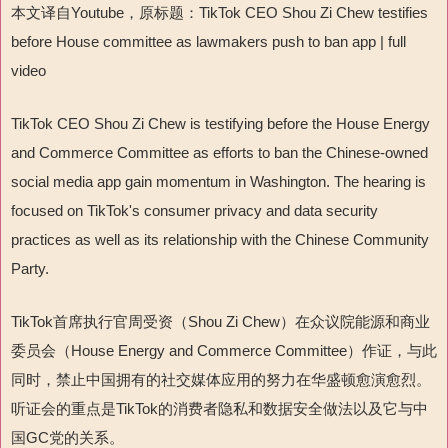
本文译自Youtube，原标题：TikTok CEO Shou Zi Chew testifies
before House committee as lawmakers push to ban app | full
video
TikTok CEO Shou Zi Chew is testifying before the House Energy
and Commerce Committee as efforts to ban the Chinese-owned
social media app gain momentum in Washington. The hearing is
focused on TikTok's consumer privacy and data security
practices as well as its relationship with the Chinese Community
Party.
TikTok首席执行官周受资（Shou Zi Chew）在众议院能源和商业
委员会（House Energy and Commerce Committee）作证，与此
同时，禁止中国拥有的社交媒体应用的努力在华盛顿愈演愈烈。
听证会的重点是TikTok的消费者隐私和数据安全做法以及它与中
国GC党的关系。