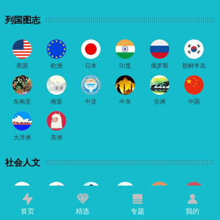
列国图志
美国
欧洲
日本
印度
俄罗斯
朝鲜半岛
东南亚
南亚
中亚
中东
非洲
中国
大洋洲
美洲
社会人文
历史
地理
海外华人
科技
社会
文化
首页
精选
专题
我的