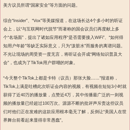
美方议员所谓“国家安全”等方面的问题。
综合“Insider”、“Vox”等美媒报道，在这场长达4个多小时的听证
会上，以“与互联网时代脱节”而著称的国会议员们再度献上多
个“名场面”，提出了诸如应用程序“是否需要接入WiFi”、“如何得
知用户年龄”等缺乏实际意义，只为“泼脏水”而服务的离谱问题。
不光让现场的周受资一度无言，将听证会开成“网络知识普及大
会”，也成为了TikTok用户群嘲的对象。
“今天整个TikTok上都是卡特（议员）那张大脸……”报道称，
TikTok上满是吐槽此次听证会内容的视频，有视频在短短3小时就
获得了近40万的播放量，点赞近4万，其中传播最广泛的一则视
频的播放量已经超过100万次。源源不断的批评声斥责这些议员
们对他们正在发难的这款应用根本毫无了解，反倒让“美国人在世
界舞台前看起来显得非常愚蠢”。