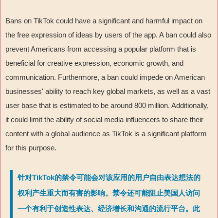
Bans on TikTok could have a significant and harmful impact on
the free expression of ideas by users of the app. A ban could also
prevent Americans from accessing a popular platform that is
beneficial for creative expression, economic growth, and
communication. Furthermore, a ban could impede on American
businesses' ability to reach key global markets, as well as a vast
user base that is estimated to be around 800 million. Additionally,
it could limit the ability of social media influencers to share their
content with a global audience as TikTok is a significant platform
for this purpose.
针对TikTok的禁令可能会对该应用的用户自由表达想法的
权利产生重大而有害的影响。禁令还可能阻止美国人访问
一个有利于创造性表达、经济增长和沟通的流行平台。此