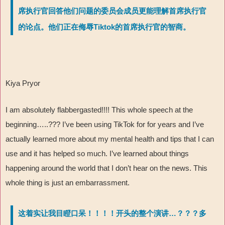
席执行官回答他们问题的委员会成员更能理解首席执行官
的论点。他们正在侮辱Tiktok的首席执行官的智商。
Kiya Pryor
I am absolutely flabbergasted!!!! This whole speech at the
beginning…..??? I’ve been using TikTok for for years and I’ve
actually learned more about my mental health and tips that I can
use and it has helped so much. I’ve learned about things
happening around the world that I don’t hear on the news. This
whole thing is just an embarrassment.
这着实让我目瞪口呆！！！！开头的整个演讲…？？？多