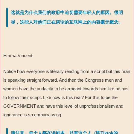
这就是为什么我们的政府中迫切需要年轻人的原因。很明
显，这些人对他们正在谈论的互联网上的内容毫无概念。
Emma Vincent
Notice how everyone is literally reading from a script but this man
is speaking straight forward. And then the Congress men and
women have the audacity to be arrogant towards him like he has
to follow their script. Like how is this real? For this to be the
GOVERNMENT and have this level of unprofessionalism and
ignorance is so embarrassing
请注意，每个人都在读剧本，只有这个人（即Tiktok的