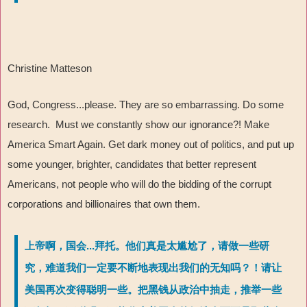
Christine Matteson
God, Congress...please. They are so embarrassing. Do some
research. Must we constantly show our ignorance?! Make
America Smart Again. Get dark money out of politics, and put up
some younger, brighter, candidates that better represent
Americans, not people who will do the bidding of the corrupt
corporations and billionaires that own them.
上帝啊，国会...拜托。他们真是太尴尬了，请做一些研
究，难道我们一定要不断地表现出我们的无知吗？！请让
美国再次变得聪明一些。把黑钱从政治中抽走，推举一些