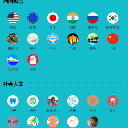
列国图志
美国
欧洲
日本
印度
俄罗斯
朝鲜半岛
东南亚
南亚
中亚
中东
非洲
中国
大洋洲
美洲
社会人文
历史
地理
海外华人
科技
社会
文化