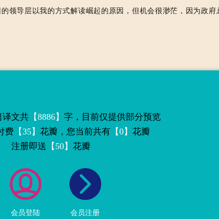
国的领导层以我的方式解读崛起的原因，但机会很渺茫，因为政府
篇译文共
【8886】
字，目前仅提供部分预览
付费
【35】
花瓣，您当前共有
【0】
花瓣
注册即送
【50】
花瓣
会员登陆
会员注册