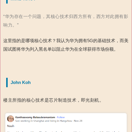
“华为存在一个问题，其核心技术归西方所有，西方对此拥有影
响力。”
这里指的是哪项核心技术？我认为华为拥有5G的基础技术，而美
国试图将华为列入黑名单以阻止华为在全球获得市场份额。
John Koh
楼主所指的核心技术是芯片制造技术，即光刻机。