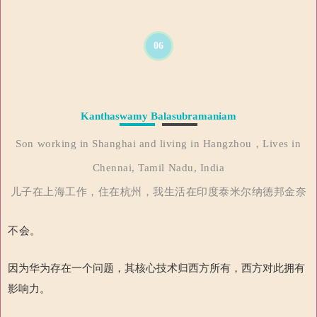
06
Kanthaswamy Balasubramaniam
Son working in Shanghai and living in Hangzhou，Lives in
Chennai, Tamil Nadu, India
儿子在上海工作，住在杭州，我生活在印度泰米尔纳德邦金奈
不会。
因为华为存在一个问题，其核心技术归西方所有，西方对此拥有
影响力。