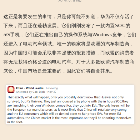
这正是将要发生的事情，只是你可能不知道，华为不仅存活了
下来，而且还在蓬勃发展。它们刚刚发布了一款内置SOC的
5G手机，它们正在推出自己的操作系统与Windows竞争，它们
还进入了电动汽车领域。唯一的输家将是欧洲的汽车制造商，
因为中国很可能会采取非常强硬的报复措施，而欧盟的消费者
将无法获得价格公道的电动汽车。对于大多数欧盟汽车制造商
来说，中国市场是最重要的，因此它们将自食其果。