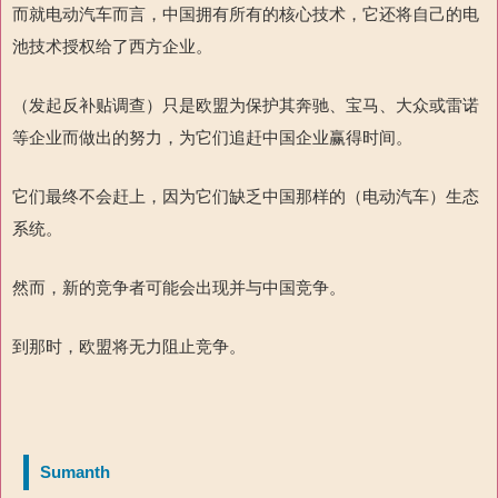
而就电动汽车而言，中国拥有所有的核心技术，它还将自己的电
池技术授权给了西方企业。
（发起反补贴调查）只是欧盟为保护其奔驰、宝马、大众或雷诺
等企业而做出的努力，为它们追赶中国企业赢得时间。
它们最终不会赶上，因为它们缺乏中国那样的（电动汽车）生态
系统。
然而，新的竞争者可能会出现并与中国竞争。
到那时，欧盟将无力阻止竞争。
Sumanth