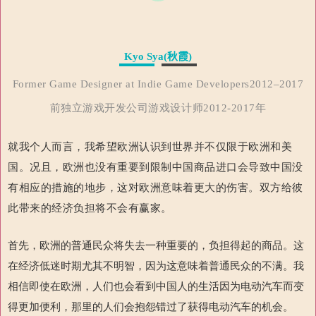
Kyo Syа(秋霞)
Former Game Designer at Indie Game Developers2012–2017
前独立游戏开发公司游戏设计师2012-2017年
就我个人而言，我希望欧洲认识到世界并不仅限于欧洲和美
国。况且，欧洲也没有重要到限制中国商品进口会导致中国没
有相应的措施的地步，这对欧洲意味着更大的伤害。双方给彼
此带来的经济负担将不会有赢家。
首先，欧洲的普通民众将失去一种重要的，负担得起的商品。这
在经济低迷时期尤其不明智，因为这意味着普通民众的不满。我
相信即使在欧洲，人们也会看到中国人的生活因为电动汽车而变
得更加便利，那里的人们会抱怨错过了获得电动汽车的机会。