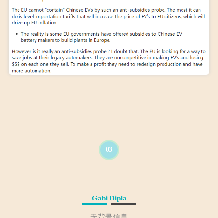
03
Gabi Dipla
无背景信息