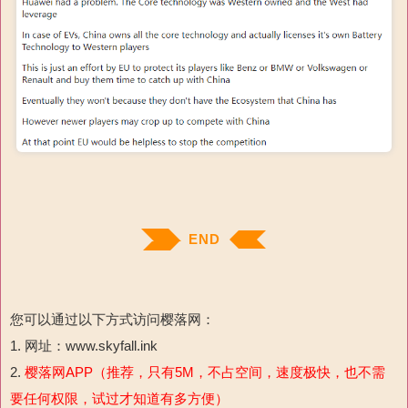
END
您可以通过以下方式访问樱落网：
1. 网址：www.skyfall.ink
2.
樱落网APP（推荐，只有5M，不占空间，速度极快，也不需
要任何权限，试过才知道有多方便）