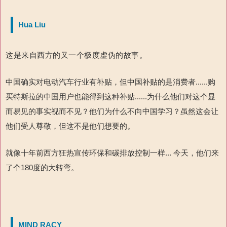
Hua Liu
这是来自西方的又一个极度虚伪的故事。
中国确实对电动汽车行业有补贴，但中国补贴的是消费者......购
买特斯拉的中国用户也能得到这种补贴......为什么他们对这个显
而易见的事实视而不见？他们为什么不向中国学习？虽然这会让
他们受人尊敬，但这不是他们想要的。
就像十年前西方狂热宣传环保和碳排放控制一样... 今天，他们来
了个180度的大转弯。
MIND RACY