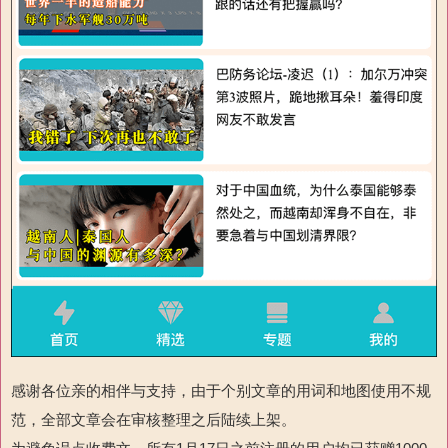
感谢各位亲的相伴与支持，由于个别文章的用词和地图使用不规
范，全部文章会在审核整理之后陆续上架。