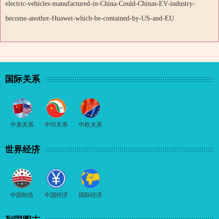
electric-vehicles-manufactured-in-China-Could-Chinas-EV-industry-
become-another-Huawei-which-be-contained-by-US-and-EU
国际关系
中美关系
中印关系
中欧关系
世界经济
中国制造
中国经济
国际经济