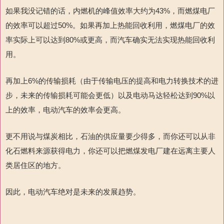
如果我没记错的话，内燃机的峰值效率大约为43%，而燃煤电厂
的效率可以超过50%。如果再加上热能回收利用，燃煤电厂的效
率实际上可以达到80%或更高，而汽车确实无法实现热能回收利
用。
再加上6%的传输损耗（由于传输电压的提高和电力转换技术的进
步，未来的传输损耗可能会更低）以及电动马达轻松达到90%以
上的效率，电动汽车的效率会更高。
更不用说与煤炭相比，石油的供应量要少得多，而你还可以从非
化石燃料来源获得电力，你还可以把燃煤发电厂建在远离主要人
类居住区的地方。
因此，电动汽车绝对是未来的发展趋势。