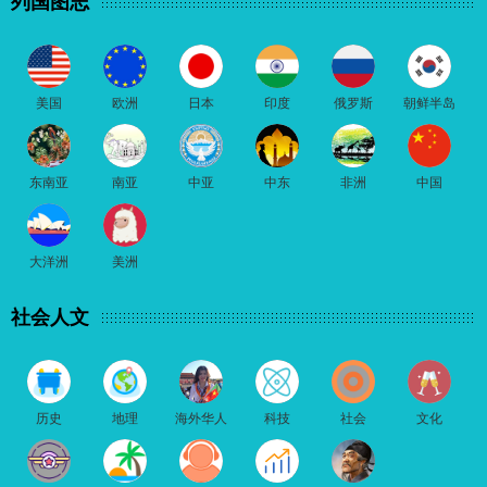
列国图志
美国
欧洲
日本
印度
俄罗斯
朝鲜半岛
东南亚
南亚
中亚
中东
非洲
中国
大洋洲
美洲
社会人文
历史
地理
海外华人
科技
社会
文化