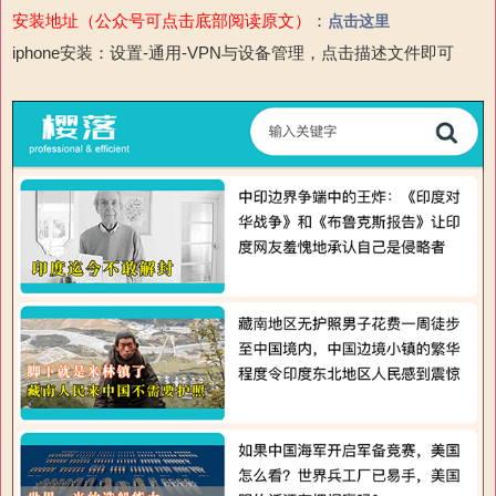
安装地址（公众号可点击底部阅读原文）
：
点击这里
iphone安装：设置-通用-
VPN与设备管理，点击描述文件即可