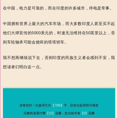
在中国，电力是可靠的，而在印度的许多城市，停电是常事。
中国拥有世界上最大的汽车市场，而大多数印度人甚至买不起
他们
大肆宣传的
5000
美元的
，时速无法
维持在
50
英里以上，否
则车轮轴承可能会烧坏
的塔塔轿车。
我不想再继续说下去，否则印度的民族主义者会感到不安，我
想读者们明白这一点。
游客您好！此篇译文共
【7390】
字，目前仅提供部分预览
完整阅读需付费
【35】
花瓣，您当前共有
【0】
花瓣