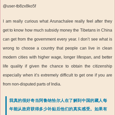
@user-tb8zx8ko5f
I am really curious what Arunachalee really feel after they
get to know how much subsidy money the Tibetans in China
can get from the government every year. I don’t see what is
wrong to choose a country that people can live in clean
modern cities with higher wage, longer lifespan, and better
life quality if given the chance to obtain the citizenship
especially when it’s extremely difficult to get one if you are
from non-disputed parts of India.
我真的很好奇当阿鲁纳恰尔人在了解到中国的藏人每
年能从政府获得多少补贴后他们的真实感受。如果有