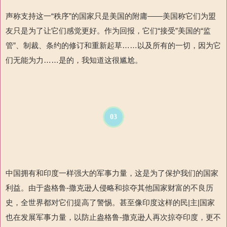
声称支持这一“秩序”的国家只是
美国的
附庸——美国称它们为盟
友
只是为了让它们感觉更好。作为回报，它
们“接受”
美国
的“监
管”、制裁、条约
的
修订和重新起草……
以及所有的一切，因为它
们无能为力……是的，我知道这很尴尬。
03
中国拥有和印度一样强大的军事力量，这是为了保护我们的国家
利益。由于盎格鲁
-
撒克逊人侵略和掠夺其他国家财富的不良历
史，全世界都对它们提高了警惕。甚至像印度这样的民
|
主
|
国家
也在发展军事力量，以防止盎格鲁
-
撒克逊人再次掠夺印度，更不