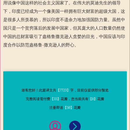
用说像中国这样的社会主义国家了。在伟大的莫迪先生的领导
下，印度已经成为一个像美国一样拥有巨大财富的超级大国，这
是很多人所羡慕的，所以印度不遗余力地加强国防力量。虽然中
国只是一个贫穷落后的发展中国家，但其庞大的人口数量仍然使
中国的总财富吸引了盎格鲁撒克逊人贪婪的目光，中国应该与印
度合作以防范盎格鲁
-
撒克逊人的野心。
游客您好！此篇译文共
【7723】
字，目前仅提供部分预览
完整阅读需付费
【35】
花瓣，您当前共有
【0】
花瓣
注册即送
【50】
花瓣