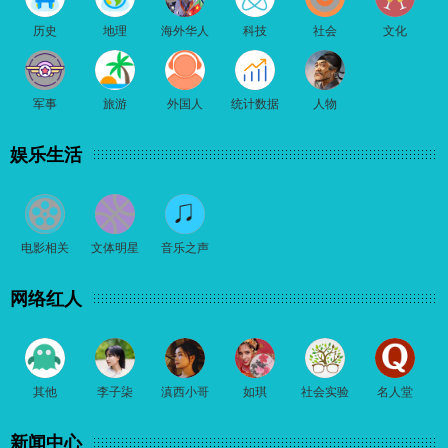
历史
地理
海外华人
科技
社会
文化
军事
旅游
外国人
统计数据
人物
娱乐生活
电影相关
文体明星
音乐之声
网络红人
其他
李子柒
滇西小哥
如琪
社会实验
名人堂
新闻中心