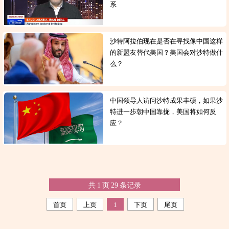
系
沙特阿拉伯现在是否在寻找像中国这样
的新盟友替代美国？美国会对沙特做什
么？
中国领导人访问沙特成果丰硕，如果沙
特进一步朝中国靠拢，美国将如何反
应？
共
1
页
29
条记录
首页
上页
1
下页
尾页