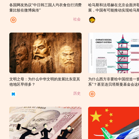
各国网友热议“中日韩三国人均衣食住行消费
哈马斯和法塔赫在北京会面并
量比较在微博疯传”
展，中国有可能推动实现哈马
和解吗？
社会
文明之母：为什么中华文明的发展比东亚其
为什么西方非要给中国捏造一套
他地区早得多？
系”？甚至连贝塔斯曼基金会这
构都主动参与其中？
历史