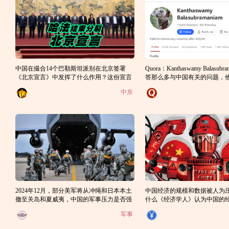
中国在撮合14个巴勒斯坦派别在北京签署
Quora：Kanthaswamy Balasub
《北京宣言》中发挥了什么作用？这份宣言
答那么多与中国有关的问题，
有什么历史意义？
印度人的中国人的可能性有多
中东
2024年12月，部分美军将从冲绳和日本本土
中国经济的规模和数据被人为
撤至关岛和夏威夷，中国的军事压力是否强
什么《经济学人》认为中国的
大到美军必须撤出第一岛链？
估了？
军事