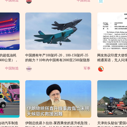
中国制造
中国制造
术的超低油耗
中国拥有年产100架歼-20，100-150架歼-35
网友热议印度大使馆
00公里），
的能力？10年内中国将有2000至2500架隐形
精通英语，无人问津
战机并超过北约空军战斗力的总和？
涨到9.3万卢比
中国制造
军事
电动汽车制造
伊朗总统易卜拉欣-莱西乘坐的直升机坠毁，
天津街头疑似“爱国