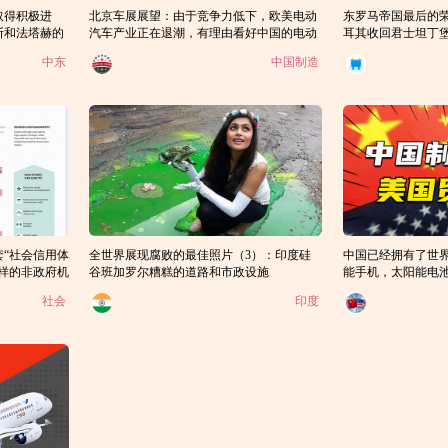
取得积极进
北京车展展望：由于竞争力低下，欧美电动
东罗马帝国最后的
斯和法塔赫的
汽车产业正在退潮，有理由看好中国的电动
耳其收回君士坦丁
汽车产业吗？
中东
中国制造
“社会信用体
全世界展现腐败的最佳照片（3）：印度硅
中国已经拥有了世界
样的非政府机
谷班加罗尔糟糕的道路和市政设施
能手机，太阳能电
等，美国是否已经
社会
印度
中国了？