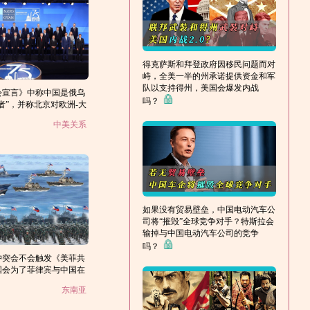
得克萨斯和拜登政府因移民问题而对
峙，全美一半的州承诺提供资金和军
队以支持得州，美国会爆发内战
会宣言》中称中国是俄乌
吗？
者”，并称北京对欧洲-大
性挑战？
中美关系
如果没有贸易壁垒，中国电动汽车公
司将“摧毁”全球竞争对手？特斯拉会
输掉与中国电动汽车公司的竞争
吗？
冲突会不会触发《美菲共
国会为了菲律宾与中国在
东南亚