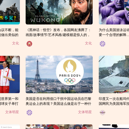
热议不断，能
《黑神话：悟空》发布，各国网友沸腾了：
为什么美国游泳运
能做出类似的
画面/故事情节/艺术风格/建模都是惊人的，
要一个合理的解释....
现在依赖中国提供好游戏让人难过
文化
文化
现世界第一和
美国是否在利用借口干扰中国运动员在巴黎
印度又一次在船坞
网球女子单打
奥运会上的表现？美国这么做是出于一种什
国网民为美国海军
么心理？
印度三大造船厂签
文体明星
文体明星