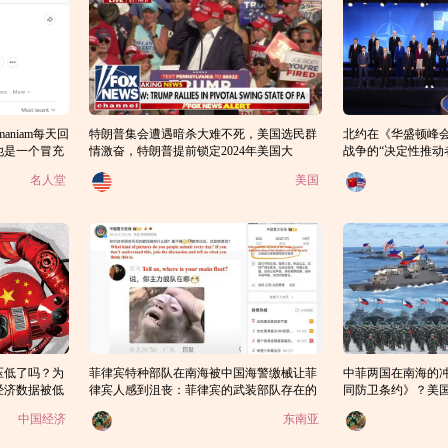
ramaniam每天回
特朗普集会遭遇暗杀大难不死，美国选民群
北约在《华盛顿峰
他是一个冒充
情激奋，特朗普提前锁定2024年美国大
战争的“决定性推动
大？
选？
西洋安全构成系统
名人堂
美国
压低了吗？为
菲律宾特种部队在南海被中国海警缴械让菲
中菲两国在南海的
经济数据被低
律宾人感到沮丧：菲律宾的武装部队存在的
同防卫条约》？美
唯一目的就是为封建阶级的利益服务
南海发生战争吗？
中国经济
东南亚