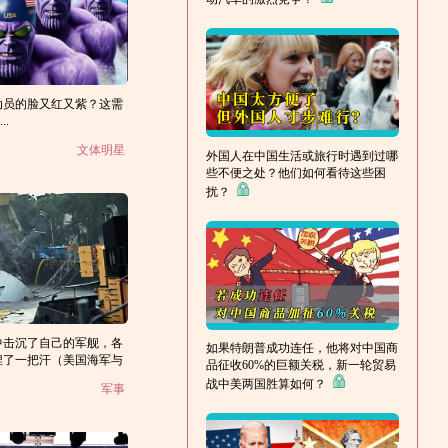
动员的脸又红又紫？这需
..
文体明星
外国人在中国生活或旅行时遇到过哪
些不便之处？他们如何看待这些困
扰？
中击沉了自己的军舰，各
如果特朗普成功连任，他将对中国商
捏了一把汗（美国海军与
品征收60%的巨额关税，新一轮贸易
订了维修协议）
战中美两国胜算如何？
军事