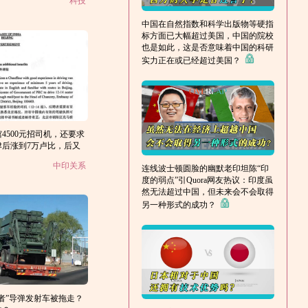
科技
中国在自然指数和科学出版物等硬指
标方面已大幅超过美国，中国的院校
也是如此，这是否意味着中国的科研
实力正在或已经超过美国？
4500元招司机，还要求
后涨到7万卢比，后又
中印关系
连线波士顿圆脸的幽默老印坦陈“印
度的弱点”引Quora网友热议：印度虽
然无法超过中国，但未来会不会取得
另一种形式的成功？
者”导弹发射车被拖走？