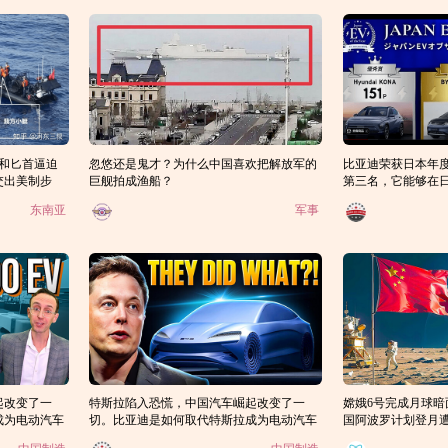
头和匕首逼迫
忽悠还是鬼才？为什么中国喜欢把解放军的
比亚迪荣获日本年
交出美制步
巨舰拍成渔船？
第三名，它能够在
东南亚
军事
起改变了一
特斯拉陷入恐慌，中国汽车崛起改变了一
嫦娥6号完成月球暗
成为电动汽车
切。比亚迪是如何取代特斯拉成为电动汽车
国阿波罗计划登月
之王的？（1）