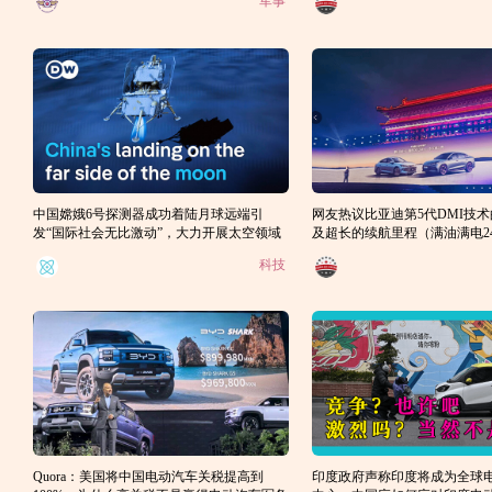
军事
中国嫦娥6号探测器成功着陆月球远端引
网友热议比亚迪第5代DMI技
发“国际社会无比激动”，大力开展太空领域
及超长的续航里程（满油满电24
合作这步棋是否走对了？
同时价格还那么便宜
科技
Quora：美国将中国电动汽车关税提高到
印度政府声称印度将成为全球