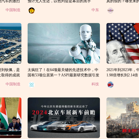
动汽车的激烈
预计无人生还，以色列会是幕后的黑手
真的假的？哪里来
吗？
中国制造
中东
疑到钦佩，是
太疯狂了！在64项最关键的先进技术中，中
2021年到2023
上取得的成就
国有53项位居第一？ASPI最新研究数据引发
1.98倍增长到2.1
热议
却从75%降到65%
中国制造
科技