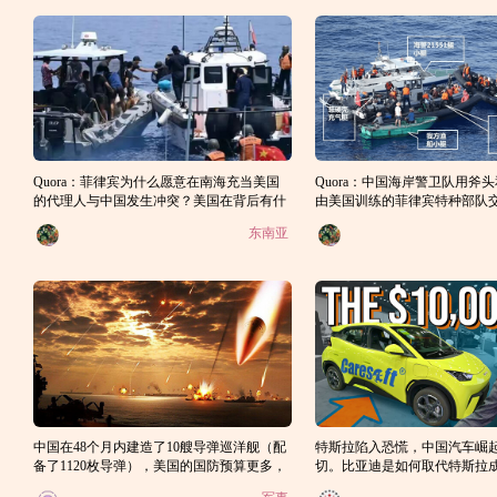
Quora：菲律宾为什么愿意在南海充当美国
Quora：中国海岸警卫队用斧
的代理人与中国发生冲突？美国在背后有什
由美国训练的菲律宾特种部队
么意图？
枪？
东南亚
中国在48个月内建造了10艘导弹巡洋舰（配
特斯拉陷入恐慌，中国汽车崛
备了1120枚导弹），美国的国防预算更多，
切。比亚迪是如何取代特斯拉
为什么美国不能这样做？
之王的？（2）