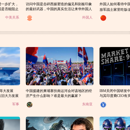
进一步扩大，
访问中国是击碎西媒塑造的偏见和刻板印象
外国人如何看待中国：
国是否能阻止
的最好武器，中国的真实生活让来华外国人
放军战士家里吃饭
大受震撼！
中美关系
外国人
艇等大发展
中国援建的柬埔寨扶南运河会对该地区的经
IBM关闭中国研发
依旧大力发展
济产生什么影响？谁是最大的赢家？
与其印度裔CEO有
裔对母国的贡献有
军事
东南亚