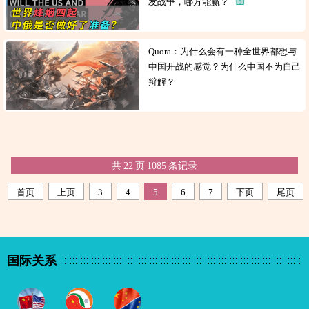
发战争，哪方能赢？
Quora：为什么会有一种全世界都想与
中国开战的感觉？为什么中国不为自己
辩解？
共
22
页
1085
条记录
首页
上页
3
4
5
6
7
下页
尾页
国际关系